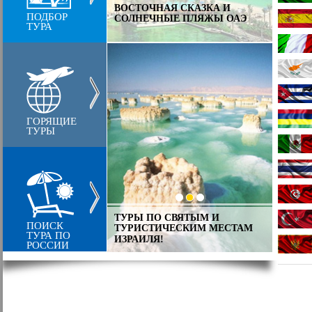
В ЛИЦ
ИЕ ОСТРОВА,
ВОСТОЧНАЯ СКАЗКА И
ПОДБОР
КЛАСС
ЛЯ ВСЕХ
СОЛНЕЧНЫЕ ПЛЯЖЫ ОАЭ
ТУРА
ЕВРО
ГОРЯЩИЕ
ТУРЫ
ТУРЫ ПО СВЯТЫМ И
ИНДИЯ
ИЗКАЯ ДОБРАЯ И
ПОИСК
ТУРИСТИЧЕСКИМ МЕСТАМ
ДРУЖ
ТУРЦИЯ
ТУРА ПО
ИЗРАИЛЯ!
КРАСО
РОССИИ