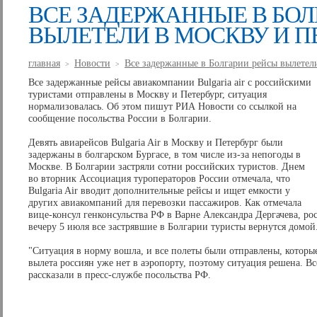
ВСЕ ЗАДЕРЖАННЫЕ В БОЛ
ВЫЛЕТЕЛИ В МОСКВУ И П
главная
Новости
Все задержанные в Болгарии рейсы вылетел
>
>
Все задержанные рейсы авиакомпании Bulgaria air с российскими
туристами отправлены в Москву и Петербург, ситуация
нормализовалась. Об этом пишут РИА Новости со ссылкой на
сообщение посольства России в Болгарии.
Девять авиарейсов Bulgaria Air в Москву и Петербург были
задержаны в болгарском Бургасе, в том числе из-за непогоды в
Москве. В Болгарии застряли сотни российских туристов. Днем
во вторник Ассоциация туроператоров России отмечала, что
Bulgaria Air вводит дополнительные рейсы и ищет емкости у
других авиакомпаний для перевозки пассажиров. Как отмечала
вице-консул генконсульства РФ в Варне Александра Дергачева, рос
вечеру 5 июля все застрявшие в Болгарии туристы вернутся домой
"Ситуация в норму вошла, и все полеты были отправлены, котор
вылета россиян уже нет в аэропорту, поэтому ситуация решена. Вс
рассказали в пресс-службе посольства РФ.