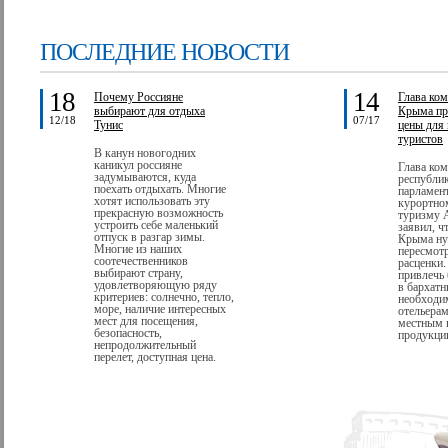
ПОСЛЕДНИЕ НОВОСТИ
18
14
Почему Россияне
Глава ком
выбирают для отдыха
Крыма пр
12/18
07/17
Тунис
цены для
туристов
В канун новогодних
каникул россияне
Глава ком
задумываются, куда
республи
поехать отдыхать. Многие
парламент
хотят использовать эту
курортно
прекрасную возможность
туризму 
устроить себе маленький
заявил, ч
отпуск в разгар зимы.
Крыма ну
Многие из наших
пересмотр
соотечественников
расценки.
выбирают страну,
привлечь
удовлетворяющую ряду
в бархатн
критериев: солнечно, тепло,
необходи
море, наличие интересных
отельерам
мест для посещения,
местным 
безопасность,
продукции
непродолжительный
перелет, доступная цена.