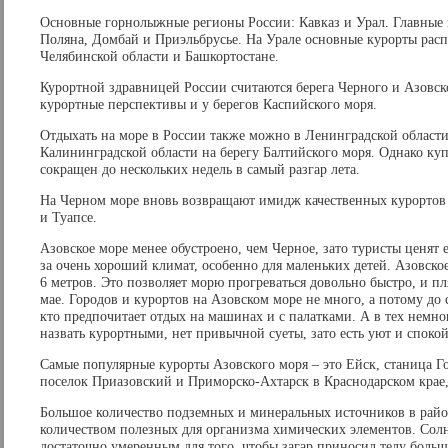
Основные горнолыжные регионы России: Кавказ и Урал. Главные 
Поляна, Домбай и Приэльбрусье. На Урале основные курорты рас
Челябинской области и Башкортостане.
Курортной здравницей России считаются берега Черного и Азовск
курортные перспективы и у берегов Каспийского моря.
Отдыхать на море в России также можно в Ленинградской области
Калининградской области на берегу Балтийского моря. Однако ку
сокращен до нескольких недель в самый разгар лета.
На Черном море вновь возвращают имидж качественных курортов 
и Туапсе.
Азовское море менее обустроено, чем Черное, зато туристы ценят 
за очень хороший климат, особенно для маленьких детей. Азовское
6 метров. Это позволяет морю прогреваться довольно быстро, и п
мае. Городов и курортов на Азовском море не много, а потому до с
кто предпочитает отдых на машинах и с палатками. А в тех немно
назвать курортными, нет привычной суеты, зато есть уют и спокой
Самые популярные курорты Азовского моря – это Ейск, станица Г
поселок Приазовский и Приморско-Ахтарск в Краснодарском крае, 
Большое количество подземных и минеральных источников в рай
количеством полезных для организма химических элементов. Солне
достаточно умеренным для того, чтобы загар приносил телу больше