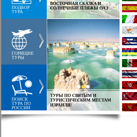
В ЛИЦ
ИЕ ОСТРОВА,
ВОСТОЧНАЯ СКАЗКА И
ПОДБОР
КЛАСС
ЛЯ ВСЕХ
СОЛНЕЧНЫЕ ПЛЯЖЫ ОАЭ
ТУРА
ЕВРО
ГОРЯЩИЕ
ТУРЫ
ТУРЫ ПО СВЯТЫМ И
ИНДИЯ
ИЗКАЯ ДОБРАЯ И
ПОИСК
ТУРИСТИЧЕСКИМ МЕСТАМ
ДРУЖ
ТУРЦИЯ
ТУРА ПО
ИЗРАИЛЯ!
КРАСО
РОССИИ