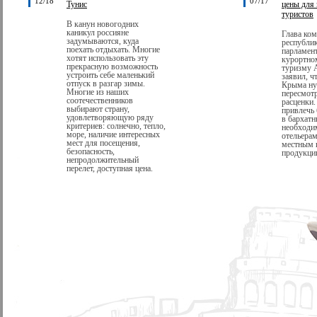
12/18
07/17
Тунис
цены для
туристов
В канун новогодних
каникул россияне
Глава ком
задумываются, куда
республи
поехать отдыхать. Многие
парламент
хотят использовать эту
курортно
прекрасную возможность
туризму 
устроить себе маленький
заявил, ч
отпуск в разгар зимы.
Крыма ну
Многие из наших
пересмотр
соотечественников
расценки.
выбирают страну,
привлечь
удовлетворяющую ряду
в бархатн
критериев: солнечно, тепло,
необходи
море, наличие интересных
отельерам
мест для посещения,
местным 
безопасность,
продукции
непродолжительный
перелет, доступная цена.