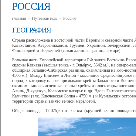
РОССИЯ
главная
Путеводитель
Россия
>
>
ГЕОГРАФИЯ
Страна расположена в восточной части Европы и северной части 
Казахстаном, Азербайджаном, Грузией, Украиной, Белоруссией, 
Финляндией и Норвегией (самая длинная граница в мире).
Большая часть Европейской территории РФ занята Восточно-Европ
склоны Кавказа (высшая точка - г. Эльбрус, 5642 м.), на северо-з
обширная Западно-Сибирская равнина, окаймлённая на юго-востоке
4506 м.). Между Енисеем и Леной - массивное Среднесибирское п
пород, к которому на юге примыкают хребты Западного и Восточ
океаном - многочисленные горные хребты и плоскогорья восточно-
Алинь, Джугджур, Колымское нагорье и др. Вдоль Тихоокеанского
Камчатки (влк. Ключевская Сопка - 4750 м.) и Курильских остро
территории страны занято вечной мерзлотой.
Общая площадь - 17 075,5 тыс. кв. км. (крупнейшее по площади г