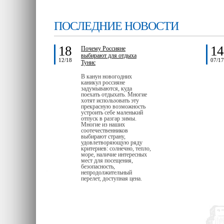
ПОСЛЕДНИЕ НОВОСТИ
18
14
Почему Россияне
выбирают для отдыха
12/18
07/17
Тунис
В канун новогодних
каникул россияне
задумываются, куда
поехать отдыхать. Многие
хотят использовать эту
прекрасную возможность
устроить себе маленький
отпуск в разгар зимы.
Многие из наших
соотечественников
выбирают страну,
удовлетворяющую ряду
критериев: солнечно, тепло,
море, наличие интересных
мест для посещения,
безопасность,
непродолжительный
перелет, доступная цена.