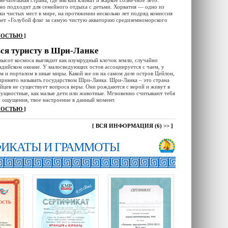
мечательная страна, где мягкий климат и жаркое солнечное лето.
но подходит для семейного отдыха с детьми. Хорватия — одно из
ки чистых мест в мире, на протяжении несколько лет подряд комиссия
ет «Голубой флаг за самую чистую акваторию средиземноморского
НОСТЬЮ ]
ься туристу в Шри-Ланке
высот космоса выглядит как изумрудный клочок земли, случайно
ндийском океане. У малосведующих остов ассоциируется с чаем, у
м и порталом в иные миры. Какой же он на самом деле остров Цейлон,
принято называть государством Шри-Ланка. Шри-Ланка – это страна
ийцев не существует вопроса веры. Они рождаются с верой и живут в
сущностные, как малые дети или животные. Мгновенно считывают тебя
ои ощущения, твое настроение в данный момент.
НОСТЬЮ ]
[
ВСЯ ИНФОРМАЦИЯ (6) >>
]
ФИКАТЫ И ГРАММОТЫ