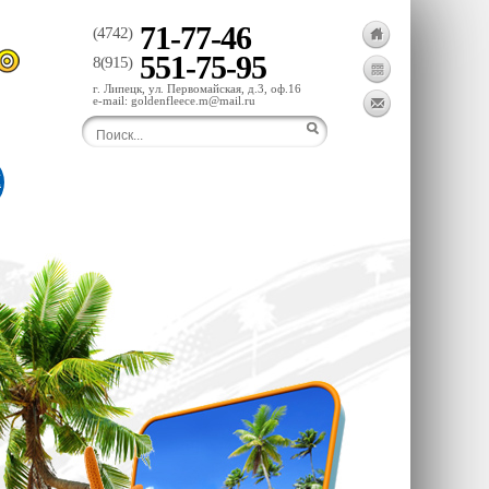
71-77-46
(4742)
551-75-95
8(915)
г. Липецк, ул. Первомайская, д.3, оф.16
e-mail: goldenfleece.m@mail.ru
Ы