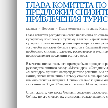
ГЛАВА КОМИТЕТА ПО
ПРЕДЛОЖИЛ СНИЗИТЬ
ПРИВЛЕЧЕНИЯ ТУРИ
главная
Новости
Глава комитета по туризму Крым
>
>
Глава комитета республиканского парламента по санато
курортному комплексу и туризму Алексей Черняк заяви
курортам Крыма нужно срочно пересмотреть свои расц
того чтобы привлечь больше туристов в бархатный сез
необходимо снизить отельерам, рестораторам и местны
производителям продукции разного рода.
В качестве положительного примера было приведено р
руководства винного завода «Массандра». «Сегодня мы
«Массандре» приняли беспрецедентное решение: мы п
акцию, чтобы наше вино в Крыму стоило в два-три раз
чем оно стоит на материке. Применительно к ценам ма
снижении от 30 до 50%», — в пятницу, 14 июля, заяви
Стоит сказать, что также Черняк предложил рассмотре
Сейчас, по его словам, их стоимость гораздо выше по