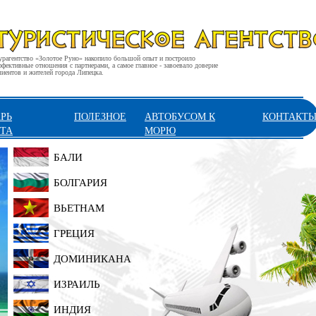
урагентство «Золотое Руно» накопило большой опыт и построило
ффективные отношения с партнерами, а самое главное - завоевало доверие
лиентов и жителей города Липецка.
РЬ
ПОЛЕЗНОЕ
АВТОБУСОМ К
КОНТАКТ
ТА
МОРЮ
БАЛИ
БОЛГАРИЯ
ВЬЕТНАМ
ГРЕЦИЯ
ДОМИНИКАНА
ИЗРАИЛЬ
ИНДИЯ