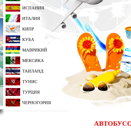
В ЛИЦЕ ИТАЛИИ НЕИЗМЕННА
КИТАЙ - СРАНА ДРЕВНОС
КЛАССИКА СТАРОГО СВЕТА
И НОВЫХ ВОЗМОЖНОСТЕ
ИСПАНИЯ
ЕВРОПЫ
ИТАЛИЯ
КИПР
КУБА
МАВРИКИЙ
МЕКСИКА
ТАИЛАНД
ТУНИС
ИНДИЯ - ТАИНСТВЕННАЯ И
ТАКАЯ БЛИЗКАЯ ДОБРАЯ 
ТУРЦИЯ
ДРУЖЕЛЮБНАЯ, СТРАНА
ТЕПЛАЯ ТУРЦИЯ
КРАСОК И ТАНЦА!
ЧЕРНОГОРИЯ
АВТОБУСОМ К Ч