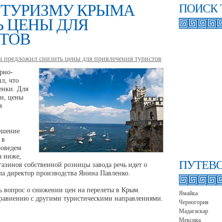
 ТУРИЗМУ КРЫМА
ПОИСК 
 ЦЕНЫ ДЛЯ
СТОВ
а предложил снизить цены для привлечения туристов
рно-
л, что
енки. Для
он, цены
м
ешение
 в
роведем
а ниже,
ПУТЕВ
газинов собственной розницы завода речь идет о
ла директор производства Янина Павленко.
ть вопрос о снижении цен на перелеты в Крым.
Ямайка
 сравнению с другими туристическими направлениями.
Черногория
Мадагаскар
Мексика