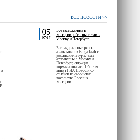
ВСЕ НОВОСТИ >>
05
Все задержанные в
Болгарии рейсы вылетели в
07/17
Москву и Петербург
Все задержанные рейсы
 и
авиакомпании Bulgaria air с
российскими туристами
отправлены в Москву и
Петербург, ситуация
х
нормализовалась. Об этом
ia
пишут РИА Новости со
ссылкой на сообщение
-
посольства России в
й
Болгарии.
РФ