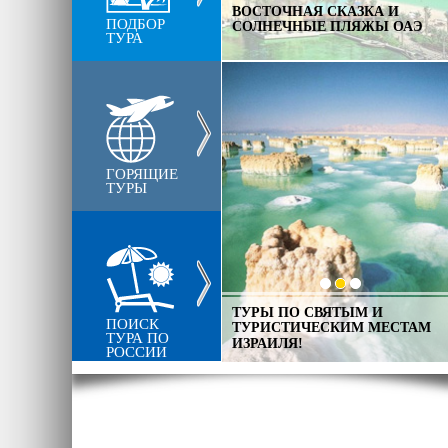
КАНАРСКИЕ ОСТРОВА,
ВОСТОЧНАЯ СКАЗКА И
ПОДБОР
ОТДЫХ ДЛЯ ВСЕХ
СОЛНЕЧНЫЕ ПЛЯЖЫ ОАЭ
ТУРА
ГОРЯЩИЕ
ТУРЫ
ТУРЫ ПО СВЯТЫМ И
ТАКАЯ БЛИЗКАЯ ДОБРАЯ И
ПОИСК
ТУРИСТИЧЕСКИМ МЕСТАМ
ТЕПЛАЯ ТУРЦИЯ
ТУРА ПО
ИЗРАИЛЯ!
РОССИИ