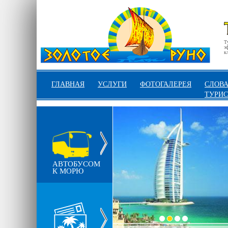
Т
э
к
ГЛАВНАЯ
УСЛУГИ
ФОТОГАЛЕРЕЯ
СЛОВА
ТУРИС
АВТОБУСОМ
К МОРЮ