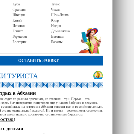
Куба
Тунис
Франция
Чехия
Швеция
Шри-Ланка
Китай
Кипр
Испания
Индия
Египет
Доминикана
Германия
Вьетнам
Болгария
Багамы
ОСТАВИТЬ ЗАЯВКУ
И ТУРИСТА
тдых в Абхазии
не ездят по разным причинам, но главных – три. Первая – это
х здесь был невероятно популярен еще у наших бабушек и дедушек.
русский язык, на котором в Абхазии говорят все, и российские деньги,
й стране официальной валютой. Ну и третья – возможность совместить
моря среди пальм с достаточно ограниченным бюджетом.
НОСТЬЮ ]
 с детьми