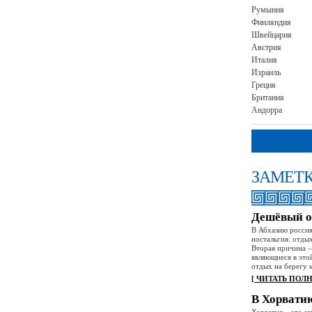
Румыния
Финляндия
Швейцария
Австрия
Италия
Израиль
Греция
Британия
Андорра
ЗАМЕТК
Дешёвый о
В Абхазию россия
ностальгия: отды
Вторая причина – 
являющиеся в это
отдых на берегу 
[ ЧИТАТЬ ПОЛ
В Хорватию