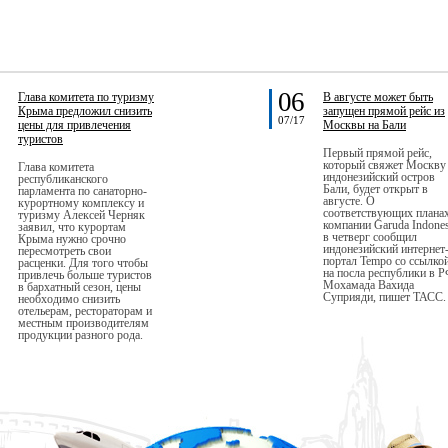
06
Глава комитета по туризму
В августе может быть
Крыма предложил снизить
запущен прямой рейс из
07/17
цены для привлечения
Москвы на Бали
туристов
Первый прямой рейс,
который свяжет Москву
Глава комитета
индонезийский остров
республиканского
Бали, будет открыт в
парламента по санаторно-
августе. О
курортному комплексу и
соответствующих плана
туризму Алексей Черняк
компании Garuda Indones
заявил, что курортам
в четверг сообщил
Крыма нужно срочно
индонезийский интернет
пересмотреть свои
портал Tempo со ссылко
расценки. Для того чтобы
на посла республики в 
привлечь больше туристов
Мохамада Вахида
в бархатный сезон, цены
Суприяди, пишет ТАСС.
необходимо снизить
отельерам, рестораторам и
местным производителям
продукции разного рода.