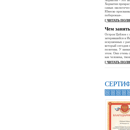
Хорватия – это за
Хорватия прекрас
самых экологичес
Юнеско присваива
побережья».
[ ЧИТАТЬ ПОЛ
Чем занят
Остров Цейлон с 
затерявшийся в И
искушенных с рае
который сегодня 
позитива. У ланк
этом. Они очень 
как человека, тв
[ ЧИТАТЬ ПОЛ
СЕРТИ