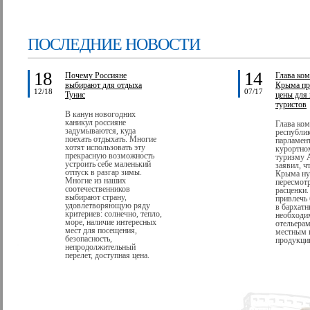
ПОСЛЕДНИЕ НОВОСТИ
18
14
Почему Россияне
Глава ком
выбирают для отдыха
Крыма пр
12/18
07/17
Тунис
цены для
туристов
В канун новогодних
каникул россияне
Глава ком
задумываются, куда
республи
поехать отдыхать. Многие
парламент
хотят использовать эту
курортно
прекрасную возможность
туризму 
устроить себе маленький
заявил, ч
отпуск в разгар зимы.
Крыма ну
Многие из наших
пересмотр
соотечественников
расценки.
выбирают страну,
привлечь
удовлетворяющую ряду
в бархатн
критериев: солнечно, тепло,
необходи
море, наличие интересных
отельерам
мест для посещения,
местным 
безопасность,
продукции
непродолжительный
перелет, доступная цена.