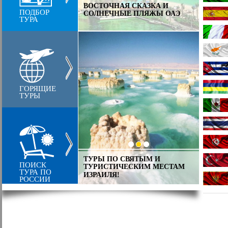
В ЛИЦ
ИЕ ОСТРОВА,
ВОСТОЧНАЯ СКАЗКА И
ПОДБОР
КЛАСС
ЛЯ ВСЕХ
СОЛНЕЧНЫЕ ПЛЯЖЫ ОАЭ
ТУРА
ЕВРО
ГОРЯЩИЕ
ТУРЫ
ТУРЫ ПО СВЯТЫМ И
ИНДИЯ
ИЗКАЯ ДОБРАЯ И
ПОИСК
ТУРИСТИЧЕСКИМ МЕСТАМ
ДРУЖ
ТУРЦИЯ
ТУРА ПО
ИЗРАИЛЯ!
КРАСО
РОССИИ