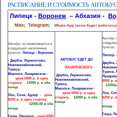
РАСПИСАНИЕ И СТОИМОСТЬ АВТОБУСА 
Липецк -
Воронеж
– Абхазия -
Во
Max; Telegram;
Whats-App (если будет работать)
Автобус 
следующ
Автобус останавливается в
пунктах:
следующих населенных
пунктах:
Липецк - Воронеж-
Липецк 
АВТОБУС ЕДЕТ ДО
-
Джубга, Лермонтово,
Джубга,
Новомихайловский,
ЛАЗАРЕВСКОГО
Новомих
Туапсе,
Туапсе, 
Макопсе,
Лазаревское -
Джубга, Лермонтово,
Лазарев
цена 6000 р
.
в одну
Новомихайловский,
6000 р
.
в
сторону.
12000 р. в оба
Туапсе,
12
000р
конца
Макопсе,
Лазаревское -
цена 6000 р
.
в одну
Лоо, Со
Лоо, Сочи, Адлер
- цена
сторону.
12000 р. в оба
6250 р
.
в
6250 р
.
в одну сторону.
конца
12500,00 в оба
конца
конца
Гагра, 
Гагра, Пицунда
– цена 6500