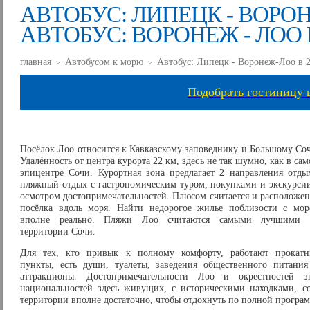
АВТОБУС: ЛИПЕЦК - ВОРОНЕ
АВТОБУС: ВОРОНЕЖ - ЛОО В 
главная
Автобусом к морю
Автобус: Липецк - Воронеж-Лоо в 20
>
>
Подобрать гостиницу 
Посёлок Лоо относится к Кавказскому заповеднику и Большому Со
Удалённость от центра курорта 22 км, здесь не так шумно, как в са
эпицентре Сочи. Курортная зона предлагает 2 направления отды
пляжный отдых с гастрономическим туром, покупками и экскурси
осмотром достопримечательностей. Плюсом считается и расположе
посёлка вдоль моря. Найти недорогое жилье поблизости с мор
вполне реально. Пляжи Лоо считаются самыми лучшими 
территории Сочи.
Для тех, кто привык к полному комфорту, работают прокатн
пункты, есть души, туалеты, заведения общественного питания
аттракционы. Достопримечательности Лоо и окрестностей з
национальностей здесь живущих, с историческими находками, с
территории вполне достаточно, чтобы отдохнуть по полной програм