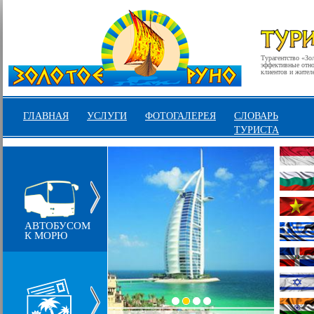
Турагентство «Зо
эффективные отнош
клиентов и жител
ГЛАВНАЯ
УСЛУГИ
ФОТОГАЛЕРЕЯ
СЛОВАРЬ
ТУРИСТА
АВТОБУСОМ
К МОРЮ