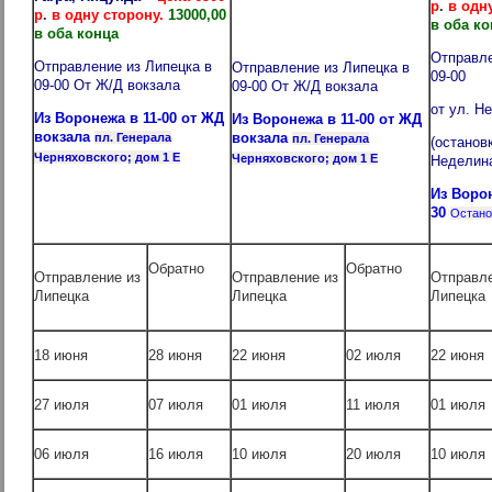
р
.
в одну
р
.
в одну сторону.
13000,00
в оба ко
в оба конца
Отправле
Отправление из Липецка в
Отправление из Липецка в
09-00
09-00
От Ж/Д вокзала
09-00
От Ж/Д вокзала
от ул. Н
Из Воронежа в 11-00 от ЖД
Из Воронежа в 11-00 от ЖД
вокзала
вокзала
пл. Генерала
пл. Генерала
(останов
Черняховского; дом 1 Е
Черняховского; дом 1 Е
Неделин
Из Ворон
30
Остано
Обратно
Обратно
Отправление из
Отправление из
Отправле
Липецка
Липецка
Лип
18 июня
28 июня
22 июня
02 июля
22 июня
27 июля
07 июля
01 июля
11 июля
01 июля
06 июля
16 июля
10 июля
20 июля
10 июля