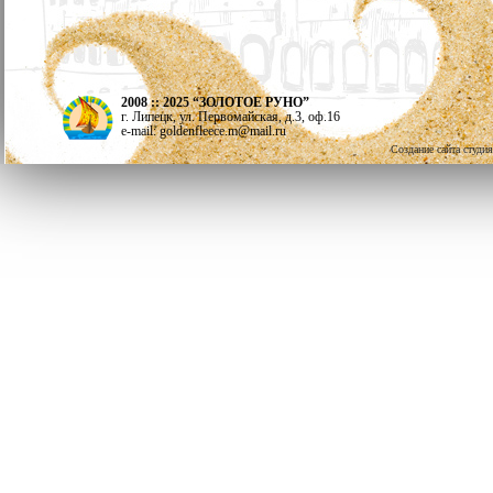
2008 :: 2025 “ЗОЛОТОЕ РУНО”
г. Липецк, ул. Первомайская, д.3, оф.16
e-mail: goldenfleece.m@mail.ru
Создание сайта студи