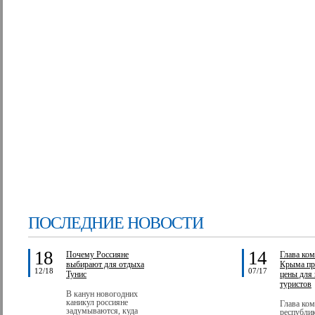
ПОСЛЕДНИЕ НОВОСТИ
18
14
Почему Россияне
Глава ком
выбирают для отдыха
Крыма пр
12/18
07/17
Тунис
цены для
туристов
В канун новогодних
каникул россияне
Глава ком
задумываются, куда
республи