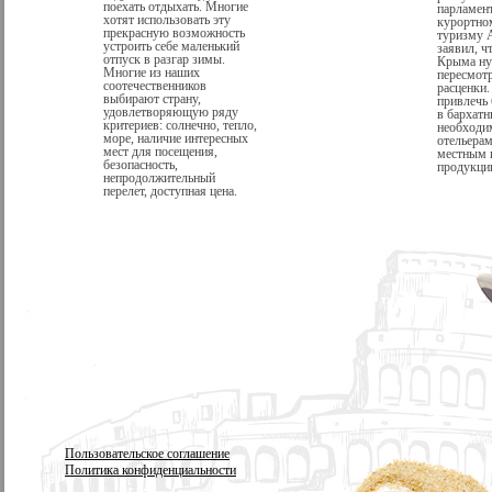
поехать отдыхать. Многие
парламент
хотят использовать эту
курортно
прекрасную возможность
туризму 
устроить себе маленький
заявил, ч
отпуск в разгар зимы.
Крыма ну
Многие из наших
пересмотр
соотечественников
расценки.
выбирают страну,
привлечь
удовлетворяющую ряду
в бархатн
критериев: солнечно, тепло,
необходи
море, наличие интересных
отельерам
мест для посещения,
местным 
безопасность,
продукции
непродолжительный
перелет, доступная цена.
Пользовательское соглашение
Политика конфиденциальности