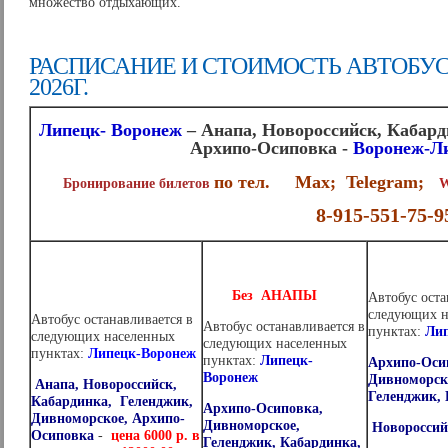
множество отдыхающих.
РАСПИСАНИЕ И СТОИМОСТЬ АВТОБУС
2026Г.
Липецк- Воронеж
– Анапа, Новороссийск, Кабард
Архипо-Осиповка
-
Воронеж-Л
по тел. Max; Telegram;
Бронирование билетов
W
8-915-551-75-9
Без АНАПЫ
Автобус оста
следующих н
Автобус останавливается в
Автобус останавливается в
пунктах:
Ли
следующих населенных
следующих населенных
пунктах:
Липецк-Воронеж
пунктах:
Липецк-
Архипо-Оси
Воронеж
Дивноморс
Анапа, Новороссийск,
Геленджик,
Кабардинка, Геленджик,
Архипо-Осиповка,
Дивноморское, Архипо-
Дивноморское,
Новороссий
Осиповка
-
цена 6000 р. в
Геленджик, Кабардинка,