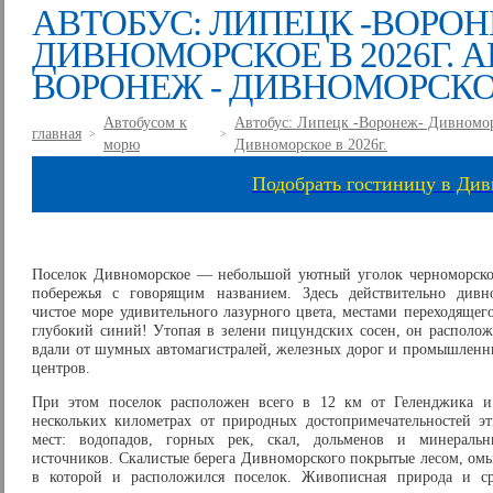
АВТОБУС: ЛИПЕЦК -ВОРОН
ДИВНОМОРСКОЕ В 2026Г. А
ВОРОНЕЖ - ДИВНОМОРСКОЕ 
Автобусом к
Автобус: Липецк -Воронеж- Дивноморс
главная
>
>
морю
Дивноморское в 2026г.
Подобрать гостиницу в Ди
Поселок Дивноморское — небольшой уютный уголок черноморско
побережья с говорящим названием. Здесь действительно дивно
чистое море удивительного лазурного цвета, местами переходящег
глубокий синий! Утопая в зелени пицундских сосен, он располо
вдали от шумных автомагистралей, железных дорог и промышлен
центров.
При этом поселок расположен всего в 12 км от Геленджика и
нескольких километрах от природных достопримечательностей э
мест: водопадов, горных рек, скал, дольменов и минеральн
источников. Скалистые берега Дивноморского покрытые лесом, ом
в которой и расположился поселок. Живописная природа и с