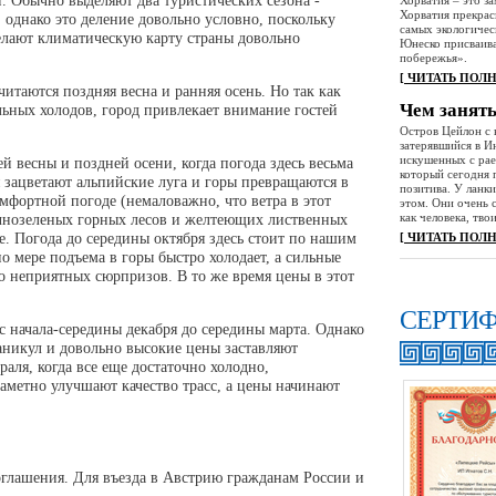
 Обычно выделяют два туристических сезона -
Хорватия – это за
Хорватия прекрас
, однако это деление довольно условно, поскольку
самых экологичес
лают климатическую карту страны довольно
Юнеско присваива
побережья».
[ ЧИТАТЬ ПОЛ
таются поздняя весна и ранняя осень. Но так как
Чем занят
льных холодов, город привлекает внимание гостей
Остров Цейлон с 
затерявшийся в И
искушенных с рае
 весны и поздней осени, когда погода здесь весьма
который сегодня 
ая зацветают альпийские луга и горы превращаются в
позитива. У ланк
мфортной погоде (немаловажно, что ветра в этот
этом. Они очень 
как человека, тв
ечнозеленых горных лесов и желтеющих лиственных
е. Погода до середины октября здесь стоит по нашим
[ ЧИТАТЬ ПОЛ
по мере подъема в горы быстро холодает, а сильные
о неприятных сюрпризов. В то же время цены в этот
СЕРТИ
 начала-середины декабря до середины марта. Однако
аникул и довольно высокие цены заставляют
раля, когда все еще достаточно холодно,
аметно улучшают качество трасс, а цены начинают
соглашения. Для въезда в Австрию гражданам России и