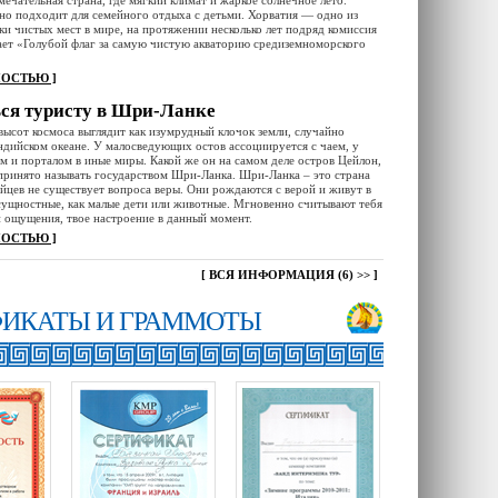
мечательная страна, где мягкий климат и жаркое солнечное лето.
но подходит для семейного отдыха с детьми. Хорватия — одно из
ки чистых мест в мире, на протяжении несколько лет подряд комиссия
ет «Голубой флаг за самую чистую акваторию средиземноморского
НОСТЬЮ ]
ься туристу в Шри-Ланке
высот космоса выглядит как изумрудный клочок земли, случайно
ндийском океане. У малосведующих остов ассоциируется с чаем, у
м и порталом в иные миры. Какой же он на самом деле остров Цейлон,
принято называть государством Шри-Ланка. Шри-Ланка – это страна
ийцев не существует вопроса веры. Они рождаются с верой и живут в
сущностные, как малые дети или животные. Мгновенно считывают тебя
ои ощущения, твое настроение в данный момент.
НОСТЬЮ ]
[
ВСЯ ИНФОРМАЦИЯ (6) >>
]
ФИКАТЫ И ГРАММОТЫ