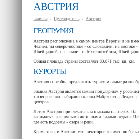
АВСТРИЯ
главная
Путеводитель
Австрия
>
>
ГЕОГРАФИЯ
Австрия расположена в самом центре Европы и не имее
Чехией, на северо-востоке - со Словакией, на востоке -
Швейцарией, на западе - с Лихтенштейном, Швейцари
Общая площадь страны составляет 83,871 тыс. кв. км.
КУРОРТЫ
Австрия способна предложить туристам самые разнооб
Зимняя Австрия является самым популярным у россий
тысяч россиян выбирают склоны Майрхофена, Зелдена,
центров.
Летом Австрия привлекательна отдыхом на озерах. На н
заниматься различными активными видами отдыха. Пля
где есть водоемы - озера и реки.
Кроме того, в Австрии есть некоторое количество баль