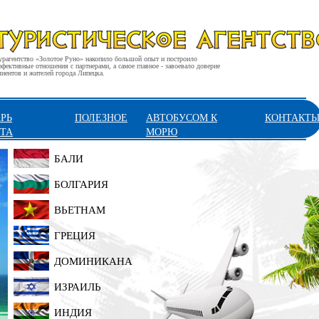
урагентство «Золотое Руно» накопило большой опыт и построило
ффективные отношения с партнерами, а самое главное - завоевало доверие
лиентов и жителей города Липецка.
РЬ
ПОЛЕЗНОЕ
АВТОБУСОМ К
КОНТАКТ
ТА
МОРЮ
БАЛИ
БОЛГАРИЯ
ВЬЕТНАМ
ГРЕЦИЯ
ДОМИНИКАНА
ИЗРАИЛЬ
ИНДИЯ