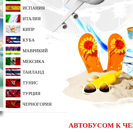
КИТАЙ - СРАНА ДРЕВНОСТЕЙ
КАНАРСКИЕ ОСТРОВА,
И НОВЫХ ВОЗМОЖНОСТЕЙ
ОТДЫХ ДЛЯ ВСЕХ
ИСПАНИЯ
ИТАЛИЯ
КИПР
КУБА
МАВРИКИЙ
МЕКСИКА
ТАИЛАНД
ТУНИС
ИНДИЯ - ТАИНСТВЕННАЯ И
ТАКАЯ БЛИЗКАЯ ДОБРАЯ 
ТУРЦИЯ
ДРУЖЕЛЮБНАЯ, СТРАНА
ТЕПЛАЯ ТУРЦИЯ
КРАСОК И ТАНЦА!
ЧЕРНОГОРИЯ
АВТОБУСОМ К ЧЕРНОМУ 