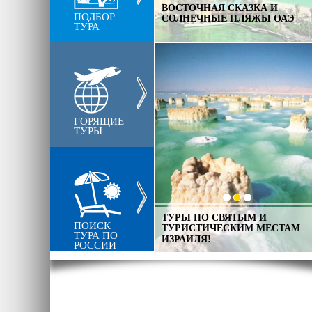
В ЛИЦЕ ИТАЛИИ НЕИЗМЕННА
ВОСТОЧНАЯ СКАЗКА И
ПОДБОР
КЛАССИКА СТАРОГО СВЕТА
СОЛНЕЧНЫЕ ПЛЯЖЫ ОАЭ
ТУРА
ЕВРОПЫ
ГОРЯЩИЕ
ТУРЫ
ТУРЫ ПО СВЯТЫМ И
ТАКАЯ БЛИЗКАЯ ДОБРАЯ И
ПОИСК
ТУРИСТИЧЕСКИМ МЕСТАМ
ТЕПЛАЯ ТУРЦИЯ
ТУРА ПО
ИЗРАИЛЯ!
РОССИИ