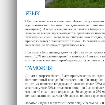
ЯЗЫК
Официальный язык – немецкий. Имеющий достаточно 
идиоматических оборотов, повседневный австрийский з
немецкого). Австрийские диалекты близки к баварско
локальные говоры прослеживаются практически повсем
характерный сленг, часто малопонятный даже соседям,
придерживаться "стандартного" языка. По разным оцен
населения, но понимают практически все.
При этом в Бургенланде даже на официальном уровне 
около 1,6% населения страны) и венгерский языки, в 
компактные коммуны с преобладающим турецким и сл
ТАМОЖНЯ
Лицам в возрасте более 17 лет, прибывающим из стран
беспошлинный ввоз до 200 сигарет, или 100 сигарилл, и
спиртных напитков (содержание алкоголя более 22%) и
алкоголя менее 22%); столового вина - до 2 л; не более
чая или 40 г чайного экстракта; до 50 мл духов и 250 
использования из расчета 430 евро на одного взрослого 
Золотые изделия и драгоценности общим весом до 500 г