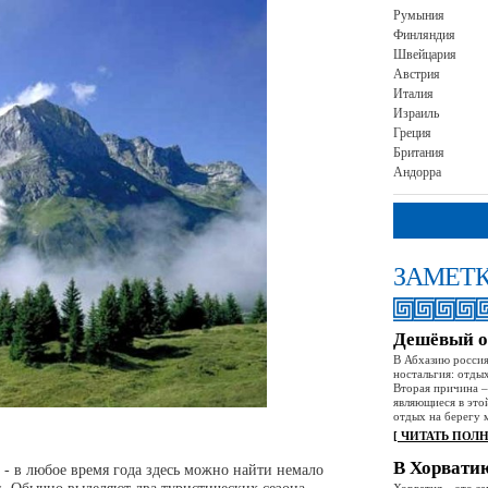
Румыния
Финляндия
Швейцария
Австрия
Италия
Израиль
Греция
Британия
Андорра
ЗАМЕТК
Дешёвый о
В Абхазию россия
ностальгия: отды
Вторая причина – 
являющиеся в это
отдых на берегу 
[ ЧИТАТЬ ПОЛ
В Хорватию
- в любое время года здесь можно найти немало