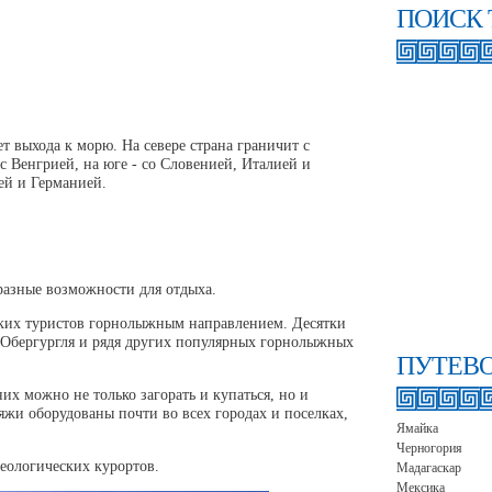
ПОИСК 
т выхода к морю. На севере страна граничит с
 с Венгрией, на юге - со Словенией, Италией и
ей и Германией.
разные возможности для отдыха.
ских туристов горнолыжным направлением. Десятки
 Обергургля и рядя других популярных горнолыжных
ПУТЕВ
их можно не только загорать и купаться, но и
жи оборудованы почти во всех городах и поселках,
Ямайка
Черногория
неологических курортов.
Мадагаскар
Мексика