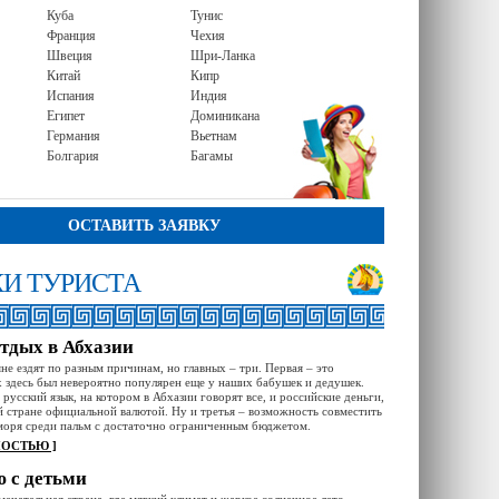
Куба
Тунис
Франция
Чехия
Швеция
Шри-Ланка
Китай
Кипр
Испания
Индия
Египет
Доминикана
Германия
Вьетнам
Болгария
Багамы
ОСТАВИТЬ ЗАЯВКУ
И ТУРИСТА
тдых в Абхазии
не ездят по разным причинам, но главных – три. Первая – это
х здесь был невероятно популярен еще у наших бабушек и дедушек.
русский язык, на котором в Абхазии говорят все, и российские деньги,
й стране официальной валютой. Ну и третья – возможность совместить
моря среди пальм с достаточно ограниченным бюджетом.
НОСТЬЮ ]
 с детьми