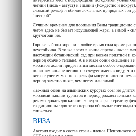
интересных мест с подходящими погодными условиями.
летний (июль - август) и зимний (Рождество и вокруг)
сложный рельеф и обилие локальных природных зон де
"пестрой".
Лучшим временем для посещения Вены традиционно счи
летом здесь не бывает иссушающей жары, а зимой - си
круглогодично.
Горные районы хороши в любое время года кроме ранней
неустойчива. В то же время в конце апреля - начале м
настоящий ботанический сад при весьма приятной и ко
период обычно теплые). А в начале осени смешение в
массивов долин придает этим местам особое очаровани
понятиям вполне летняя, но следует иметь в виду, что 
ветра с учетом местного рельефа могут принести немал
период заметно ниже, чем летом или зимой.
Лыжный сезон на альпийских курортах обычно длится с
массовый наплыв туристов в период рождественских к
рекомендовать для катания конец января - середину фев
традиционные для этого периода обильные снегопады з
снижаться.
ВИЗА
Австрия входит в состав стран - членов Шенгенского 