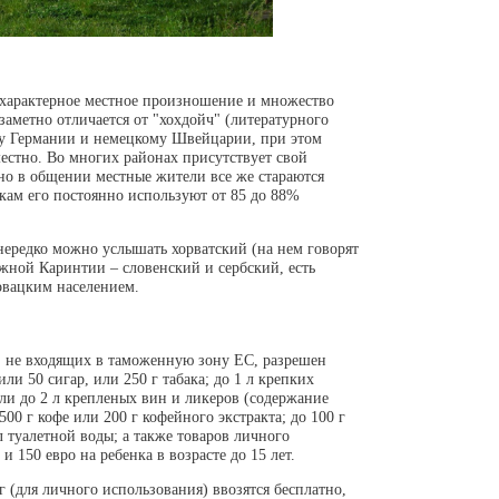
характерное местное произношение и множество
аметно отличается от "хохдойч" (литературного
му Германии и немецкому Швейцарии, при этом
естно. Во многих районах присутствует свой
 но в общении местные жители все же стараются
кам его постоянно используют от 85 до 88%
нередко можно услышать хорватский (на нем говорят
южной Каринтии – словенский и сербский, есть
овацким населением.
, не входящих в таможенную зону ЕС, разрешен
ли 50 сигар, или 250 г табака; до 1 л крепких
ли до 2 л крепленых вин и ликеров (содержание
 500 г кофе или 200 г кофейного экстракта; до 100 г
мл туалетной воды; а также товаров личного
и 150 евро на ребенка в возрасте до 15 лет.
 (для личного использования) ввозятся бесплатно,