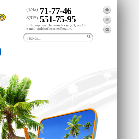
71-77-46
(4742)
551-75-95
8(915)
г. Липецк, ул. Первомайская, д.3, оф.16
e-mail: goldenfleece.m@mail.ru
Ы